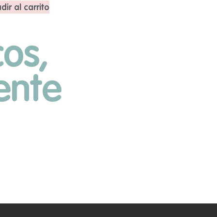
dir al carrito
os,
ente