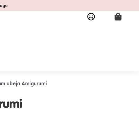
pago
am abeja Amigurumi
rumi