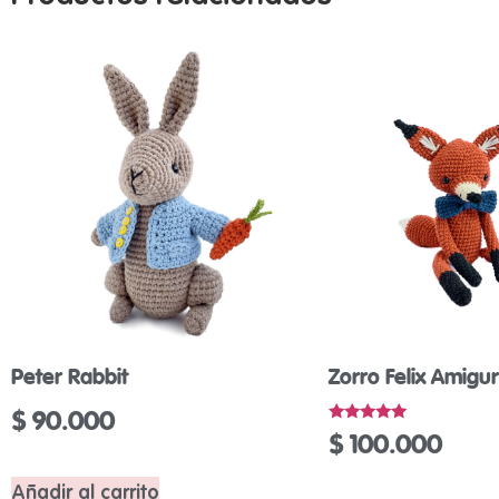
Peter Rabbit
Zorro Felix Amigu
$
90.000
Valorado
$
100.000
con
5.00
de 5
Añadir al carrito