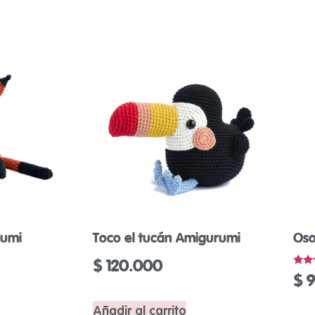
rumi
Toco el tucán Amigurumi
Oso
$
120.000
Valo
$
9
con
5.00
de 5
Añadir al carrito