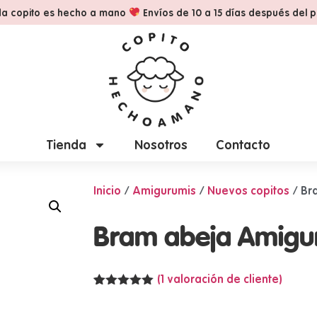
a copito es hecho a mano
Envíos de 10 a 15 días después del 
Tienda
Nosotros
Contacto
Inicio
/
Amigurumis
/
Nuevos copitos
/ Br
Bram abeja Amigu
(
1
valoración de cliente)
Valorado
1
con
5.00
de