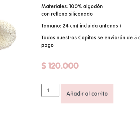
5 en base
Materiales: 100% algodón
a
valoración
de un
con relleno siliconado
cliente
Tamaño: 24 cm( incluida antenas )
Todos nuestros Copitos se enviarán de 5 
pago
$
120.000
Añadir al carrito