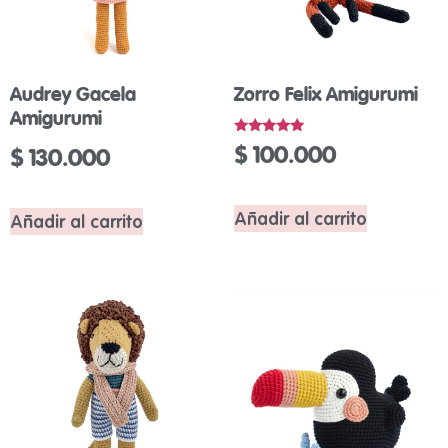
Audrey Gacela
Zorro Felix Amigurumi
Amigurumi
Valorado
$
100.000
$
130.000
con
5.00
de 5
Añadir al carrito
Añadir al carrito