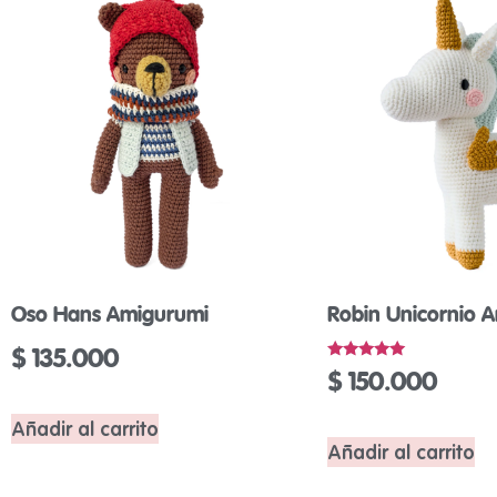
Oso Hans Amigurumi
Robin Unicornio 
$
135.000
Valorado
$
150.000
con
5.00
de 5
Añadir al carrito
Añadir al carrito