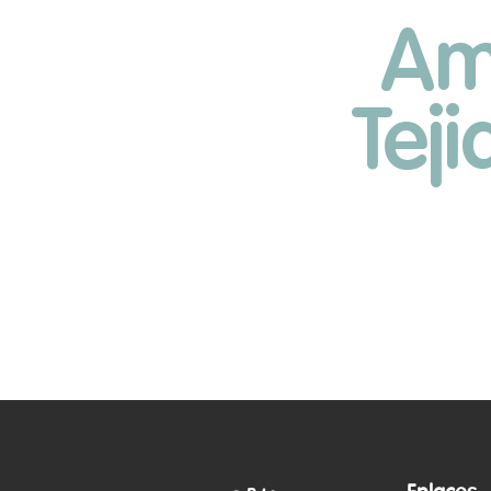
Am
Tej