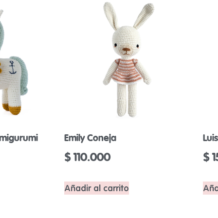
Amigurumi
Emily Coneja
Lui
$
110.000
$
1
Añadir al carrito
Aña