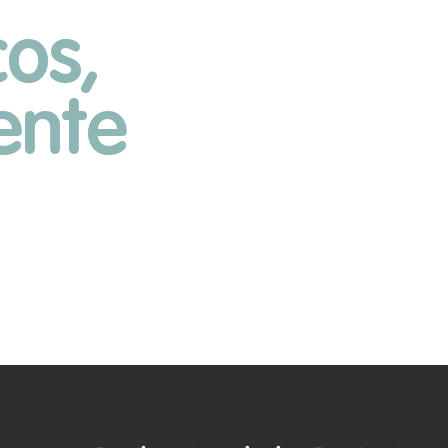
os,
ente