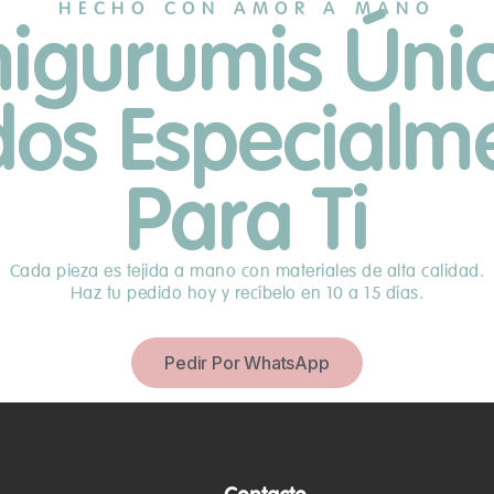
HECHO CON AMOR A MANO
igurumis Únic
idos Especialm
Para Ti
Cada pieza es tejida a mano con materiales de alta calidad.
Haz tu pedido hoy y recíbelo en 10 a 15 días.
Pedir Por WhatsApp